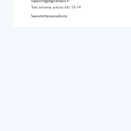
support@digicampus.fi
Tuki avoinna arkisin klo 10-14
Saavutettavuusseloste