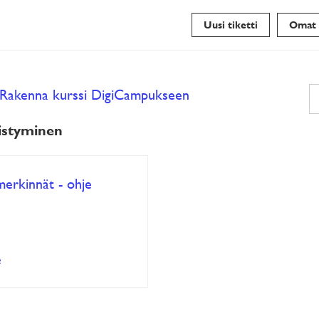
Uusi tiketti
Omat t
 - Rakenna kurssi DigiCampukseen
distyminen
merkinnät - ohje
e